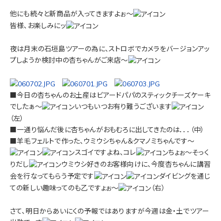
他にも続々と新商品が入ってきますよぉ～
皆様、お楽しみにッ
夜は月末の石垣島ツアーの為に、ストロボでカメラをバージョンアッ
プしようか検討中の杏ちゃんがご来店～
■今日の杏ちゃんのお土産はビアードパパのスティックチーズケーキ
でしたぁ～
いつもいつお有り難うございます
（左）
■一通り悩んだ後に杏ちゃんがおもむろに出してきたのは．．．（中）
■羊毛フェルトで作った、ウミウシちゃん＆クマノミちゃんです～
スゴイですよね、コレ
ちょぉ～そっく
りだし
ウミウシ好きのお客様向けに、今度杏ちゃんに講習
会を行なってもらう予定です
ダイビングを通じ
ての新しい趣味ってのも乙ですょぉ～
（右）
さて、明日からあいにくの予報ではありますが今週は金・土でツアー