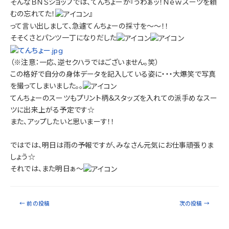
そんなＢＮＳショップでは、てんちょーが『うわぁッ！Ｎｅｗスーツを頼
むの忘れてた！
』
って言い出しまして、急遽てんちょーの採寸を～～！！
そそくさとパンツ一丁になりだした
（※注意：一応、逆セクハラではございません。笑）
この格好で自分の身体データを記入している姿に・・・大爆笑で写真
を撮ってしまいました。。
てんちょーのスーツもプリント柄＆スタッズを入れての派手めなスー
ツに出来上がる予定です☆
また、アップしたいと思いまーす！！
ではでは、明日は雨の予報ですが、みなさん元気にお仕事頑張りま
しょう☆
それでは、また明日ぁ～
←
前の投稿
次の投稿
→