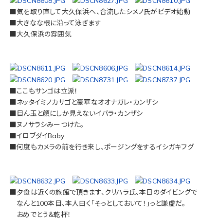
■気を取り直して大久保浜へ、合流したシメノ氏がビデオ始動
■大きなな根に沿って泳ぎます
■大久保浜の雰囲気
■ここもサンゴは立派！
■ネッタイミノカサゴと豪華なオオナガレ・カンザシ
■目ん玉と顔にしか見えないイバラ・カンザシ
■ヌノサラシみーつけた。
■イロブダイBaby
■何度もカメラの前を行き来し、ポージングをするイシガキフグ
■夕食は近くの旅館で頂きます、クリハラ氏、本日のダイビングで
なんと100本目、本人曰く「そっとしておいて！」っと謙虚だ。
おめでとう＆乾杯！