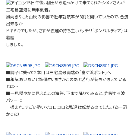
15日午後、羽田から追っかけて来てくれたシメノさんが
三宅島空港に無事到着。
風向きや、火山灰の影響で近年就航率が3割と聞いていたので、合流
出来るか
ドキドキでしたが、さすが強運の持ち主、バッチリ「ボンバルディア｝は
着陸
しました。
■調子に乗って2本目は三宅島最南端の「富ケ浜ポント」へ
■和気あいあいと準備中、まさかこのあと苦行が待ちかまえている
とは・・
■一見穏やかに見えたこの海岸、下まで降りてみると、炸裂する波
パワーに
揉まれ、すごい勢いでコロコロと私達は転がるのでした。（あー恐
かった）