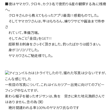
■夜はヤマカワ、クロキ、カク３名で夜釣り＆星の観察する為に桟橋
へ。
クロキさんから教えてもらったアプリ最高！！感動ものでした。
そしてヤマカワさんは、竿はもちろん、練りワサビや醤油まで持参
さ
れていて、準備万端。
そしてみごと「金目」をGET！！
超新鮮お刺身をさっそく頂きました、釣ったばかりは超うまい。
身がコリコリでした。
ヤマカワさんご馳走様でした。
イルカは1トライでしたので、撮れた写真は少ないですが、
こんな感じでした
一枚目の写真について、これはイルカツアー出発に向けてのブビー
フィング中なんですが、
麦わら帽子を被ったオジサンは、魚を 突きに来た地元漁師さんで
はありません、念の為（笑）
絶対間違われる率100%のヤマカワ氏なのです