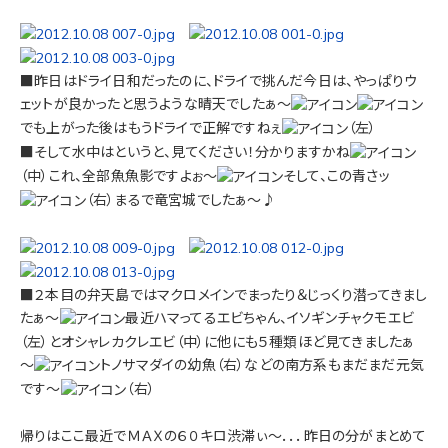
■昨日はドライ日和だったのに、ドライで挑んだ今日は、やっぱりウ
ェットが良かったと思うような晴天でしたぁ～
でも上がった後はもうドライで正解ですねぇ
（左）
■そして水中はというと、見てください！分かりますかね
（中）これ、全部魚魚影ですよぉ～
そして、この青さッ
（右）まるで竜宮城でしたぁ～♪
■２本目の弁天島ではマクロメインでまったり＆じっくり潜ってきまし
たぁ～
最近ハマってるエビちゃん、イソギンチャクモエビ
（左）とオシャレカクレエビ（中）に他にも５種類ほど見てきましたぁ
～
トノサマダイの幼魚（右）などの南方系もまだまだ元気
です～
（右）
帰りはここ最近でＭＡＸの６０キロ渋滞ぃ～．．．昨日の分がまとめて