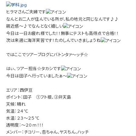
ヒラマさんご夫婦です
なんとお二人が住んでいる所が、私の地元と同じなんです♪♪
親近感～♪でなんとなく嬉しい
今日は一日お疲れ様でした！！無事にテストも高得点で合格！！
次は来週に海洋実習です！たのしんでいきましょうね
ではここでツアーブログにバトンタァ～ッチ☆
はぃ、ツアー担当☆タカシです
今日は田子へ行っていましたぁ～
エリア：西伊豆
ポイント：田子 ①フト根、②弁天島
天候：晴れ
気温：２４℃
水温：２３～２５℃
透明度：～２０ｍ！！！
メンバー：チコリー、杏ちゃん、ヤスちん、ハッチ