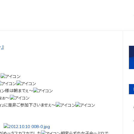
』
～
様は朝までぇ～
ょぉ～
ィ』に是非ご参加下さいませぇ～
がめっさフカフカでした
相変らずの女子会っぷりで