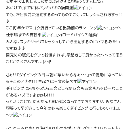
も水中で回転しましたが(泣)負けずと頑張ってきました。。
おかげで、すでに体バッキバキの筋肉痛
でも、お仕事前に運動するのってものすごくリフレッシュされますッ！！
♪
ここ何年かでスゴク流行っている出勤前のランニング
や、
仕事場までの自転車
(ロードバイク？)通勤！
みんな、スッキリ☆リフレッシュしてから出勤するのにハマるみたい
ですね♪♪
目覚めの眠気をグッと我慢すれば、早起きして良かった～～って思う
ことがたくさんですよ!(^^)!
さぁ！！『ダイビングの日は朝が早いからなぁ・・・』って億劫になってい
るそこのアナタ！！！早起きは三文の徳です
ダイビングに来ちゃったら三文どころか四文も五文もハッピーなこと
があるハズですよぉぉお！！！！
っということで、だんだんと朝が暗くなってきておりますが、みなさん
頑張って早起きして今年の冬も楽しくダイビングに行っちゃいましょ
～ッ
ってゆーみなさんを海に連れ出すお誘いブログでした！！(ハート♪)