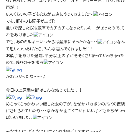
って思ってたらいきなり♪『トリック オア トリーート！！！』って叫び
声が！！
８人くらいの子どもたちがお店にやってきました～
でも、肝心のお菓子が。。(汗)
急いで探したら冷蔵庫でカチカチになったミルキーがあったので、そ
れをあげました
でも、あのミルキーいつから冷蔵庫にあったかな・・・
なん
て思いつつあげたら、みんな喜んでくれました！！！
お菓子をあげた途端、半分以上の子がそそくさと帰っていっちゃった
ので、残りの子を激写
かわいかったな～～♪
今日の上原商店街はこんな感じでした↓↓
めちゃくちゃかわいい顔した女の子が、なぜかバカボンのパパの仮装
にさせられていたり・・・なかなか面白くてかわいい子どもたちがいっ
ぱいいましたよ
みなさんは、どんなハロウィンをお過ごしですか～～？