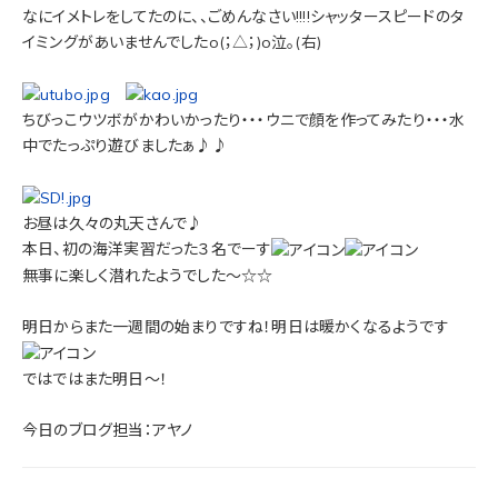
なにイメトレをしてたのに、、ごめんなさい!!!!シャッタースピードのタ
イミングがあいませんでしたo(；△；)o泣。(右)
ちびっこウツボがかわいかったり・・・ウニで顔を作ってみたり・・・水
中でたっぷり遊びましたぁ♪♪
お昼は久々の丸天さんで♪
本日、初の海洋実習だった３名でーす
無事に楽しく潜れたようでした～☆☆
明日からまた一週間の始まりですね！明日は暖かくなるようです
ではではまた明日～！
今日のブログ担当：アヤノ