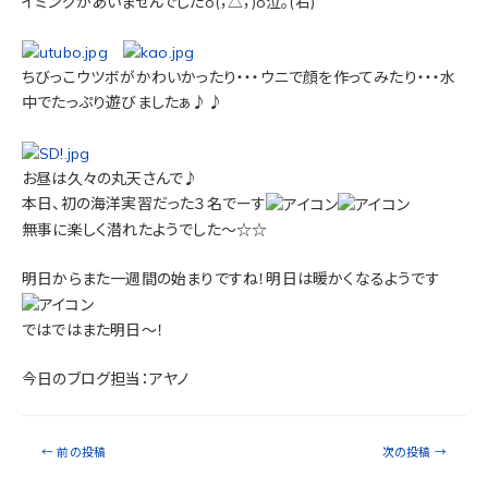
イミングがあいませんでしたo(；△；)o泣。(右)
ちびっこウツボがかわいかったり・・・ウニで顔を作ってみたり・・・水
中でたっぷり遊びましたぁ♪♪
お昼は久々の丸天さんで♪
本日、初の海洋実習だった３名でーす
無事に楽しく潜れたようでした～☆☆
明日からまた一週間の始まりですね！明日は暖かくなるようです
ではではまた明日～！
今日のブログ担当：アヤノ
←
前の投稿
次の投稿
→