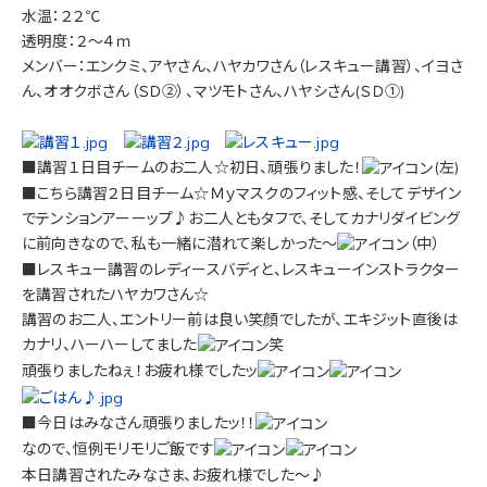
水温：２２℃
透明度：２～４ｍ
メンバー：エンクミ、アヤさん、ハヤカワさん（レスキュー講習）、イヨさ
ん、オオクボさん（ＳＤ②）、マツモトさん、ハヤシさん(ＳＤ①)
■講習１日目チームのお二人☆初日、頑張りました！
(左)
■こちら講習２日目チーム☆Ｍｙマスクのフィット感、そしてデザイン
でテンションアーーップ♪お二人ともタフで、そしてカナリダイビング
に前向きなので、私も一緒に潜れて楽しかった～
（中）
■レスキュー講習のレディースバディと、レスキューインストラクター
を講習されたハヤカワさん☆
講習のお二人、エントリー前は良い笑顔でしたが、エキジット直後は
カナリ、ハーハーしてました
笑
頑張りましたねぇ！お疲れ様でしたッ
■今日はみなさん頑張りましたッ！！
なので、恒例モリモリご飯です
本日講習されたみなさま、お疲れ様でした～♪