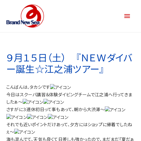
９月１５日（土） 『ＮＥＷダイバ
ー誕生☆江之浦ツアー』
こんばんは、タカシです
今日はスクーバ講習＆体験ダイビングチームで江之浦へ行ってきま
したぁ～
さすがに３連休初日って事もあって、朝から大渋滞～
それでも近いポイントだけあって、夕方にはショップに帰着でしたね
ぇ～
海も混んでて、天気も良くて日差しも強かったので、まだまだ『夏だぁ