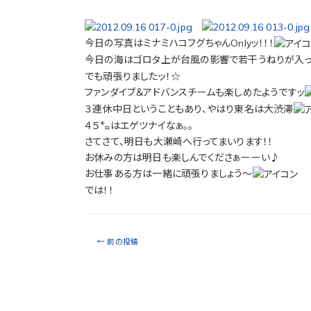
今日の写真はミナミハコフグちゃんOnlyッ！！！
今日の海はゴロタ上が台風の影響で若干うねりが入っ
でも頑張りましたッ！☆
ファンダイブ＆アドバンスチームも楽しめたようですッ
３連休中日ということもあり、やはり東名は大渋滞
４５㌔はエゲツナイなぁ。。
さてさて、明日も大瀬崎へ行ってまいります！！
お休みの方は明日も楽しんでくださぁーーい♪
お仕事ある方は一緒に頑張りましょう～
では！！
←
前の投稿