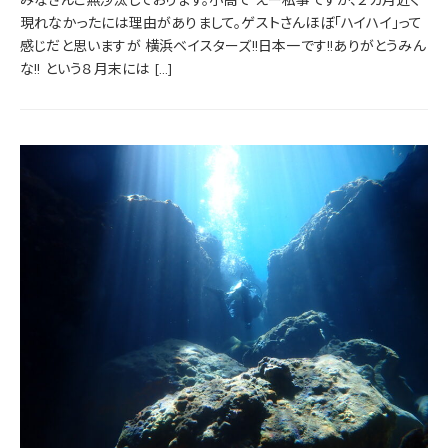
みなさんご無沙汰しております。小高で えー私事ですが、２カ月近く
現れなかったには理由がありまして。ゲストさんほぼ「ハイハイ」って
感じだと思いますが 横浜ベイスターズ!!日本一です!!ありがとうみん
な!! という８月末には […]